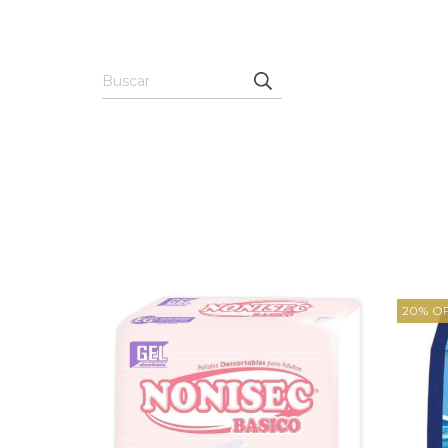
20
%
O