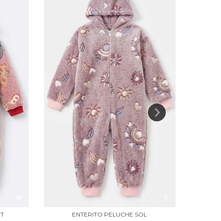
OT
ENTERITO PELUCHE SOL
CA