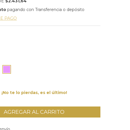
DE
$2.431,64
nto
pagando con Transferencia o depósito
DE PAGO
¡No te lo pierdas, es el último!
l CP:
CAMBIAR CP
envío