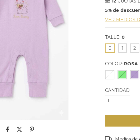
12
CUOTAS 
5% de descue
VER MEDIOS 
TALLE:
0
0
1
2
COLOR:
ROSA
CANTIDAD
Entregas para e
Medios de 