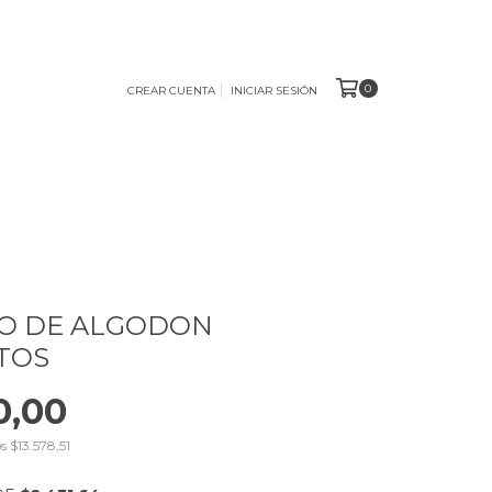
0
CREAR CUENTA
INICIAR SESIÓN
TO DE ALGODON
TOS
0,00
os
$13.578,51